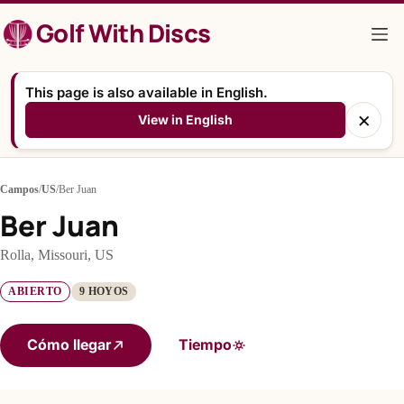
Saltar
Golf With Discs
al
contenido
This page is also available in English.
×
View in English
Campos
/
US
/
Ber Juan
Ber Juan
Rolla, Missouri, US
ABIERTO
9 HOYOS
Cómo llegar
Tiempo