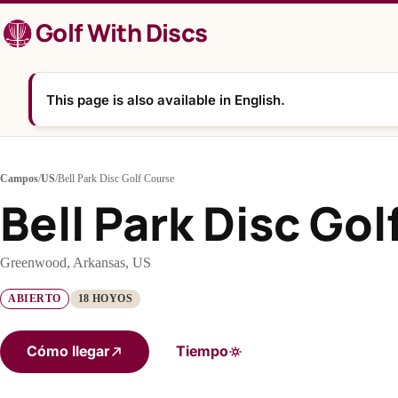
Saltar
Golf With Discs
al
contenido
This page is also available in English.
Campos
/
US
/
Bell Park Disc Golf Course
Bell Park Disc Go
Greenwood, Arkansas, US
ABIERTO
18 HOYOS
Cómo llegar
Tiempo