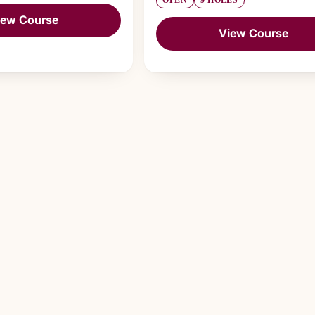
OPEN
9 HOLES
iew Course
View Course