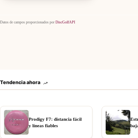
Datos de campos proporcionados por
DiscGolfAPI
Tendencia ahora
Prodigy F7: distancia fácil
Est
y líneas fiables
baj