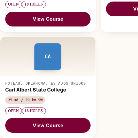
OPEN
18 HOLES
V
View Course
CA
POTEAU, OKLAHOMA, ESTADOS UNIDOS
Carl Albert State College
25 mi / 39 km SW
OPEN
18 HOLES
View Course