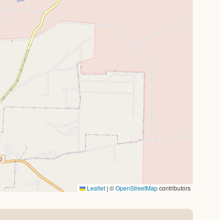
Leaflet
|
©
OpenStreetMap
contributors