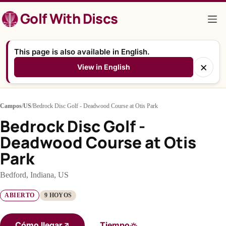
Saltar
Golf With Discs
al
contenido
This page is also available in English.
×
View in English
Campos
/
US
/
Bedrock Disc Golf - Deadwood Course at Otis Park
Bedrock Disc Golf -
Deadwood Course at Otis
Park
Bedford, Indiana, US
ABIERTO
9 HOYOS
Cómo llegar
Tiempo