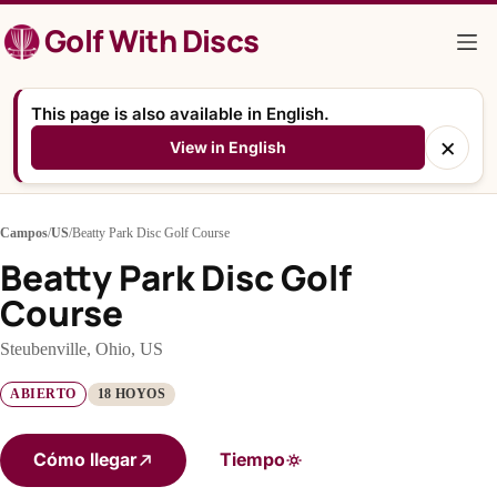
Saltar
Golf With Discs
al
contenido
This page is also available in English.
×
View in English
Campos
/
US
/
Beatty Park Disc Golf Course
Beatty Park Disc Golf
Course
Steubenville, Ohio, US
ABIERTO
18 HOYOS
Cómo llegar
Tiempo