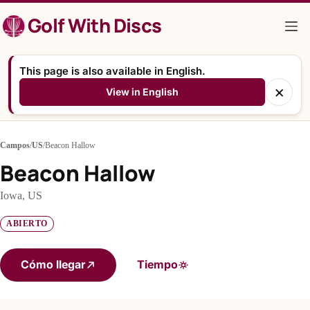
Saltar
Golf With Discs
al
contenido
This page is also available in English.
×
View in English
Campos
/
US
/
Beacon Hallow
Beacon Hallow
Iowa, US
ABIERTO
Cómo llegar
Tiempo