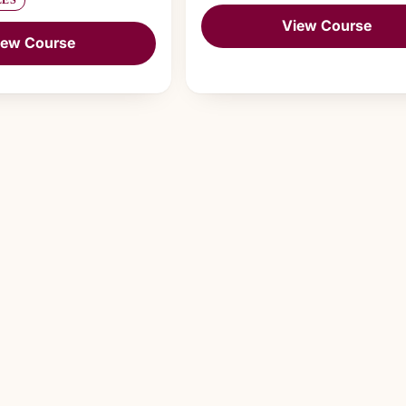
LES
View Course
iew Course