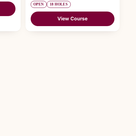
OPEN
18 HOLES
View Course