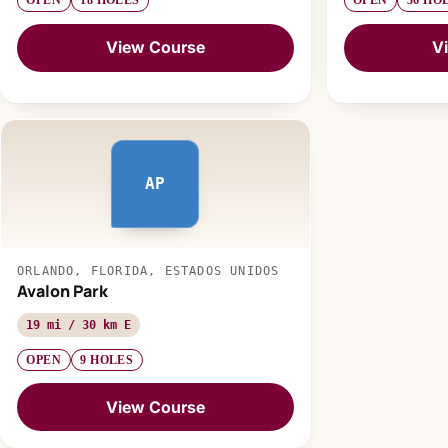
OPEN
18 HOLES
OPEN
36 HO
View Course
V
AP
ORLANDO, FLORIDA, ESTADOS UNIDOS
Avalon Park
19 mi / 30 km E
OPEN
9 HOLES
View Course