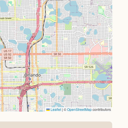
Leaflet
|
©
OpenStreetMap
contributors