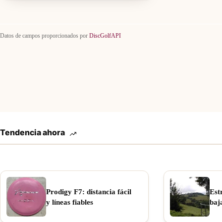
Datos de campos proporcionados por
DiscGolfAPI
Tendencia ahora
Prodigy F7: distancia fácil
Est
y líneas fiables
baj