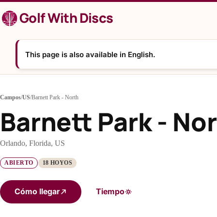
Saltar
Golf With Discs
al
contenido
This page is also available in English.
Campos
/
US
/
Barnett Park - North
Barnett Park - No
Orlando, Florida, US
ABIERTO
18 HOYOS
Cómo llegar
Tiempo