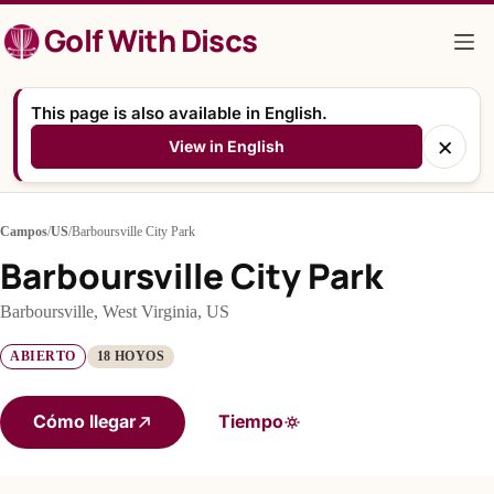
Saltar
Golf With Discs
al
contenido
This page is also available in English.
×
View in English
Campos
/
US
/
Barboursville City Park
Barboursville City Park
Barboursville, West Virginia, US
ABIERTO
18 HOYOS
Cómo llegar
Tiempo