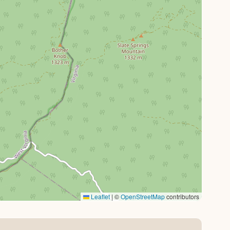
Leaflet
|
©
OpenStreetMap
contributors