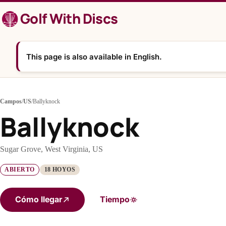
Saltar
Golf With Discs
al
contenido
This page is also available in English.
Campos
/
US
/
Ballyknock
Ballyknock
Sugar Grove, West Virginia, US
ABIERTO
18 HOYOS
Cómo llegar
Tiempo