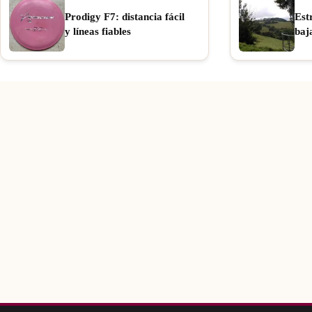
Prodigy F7: distancia fácil
Est
y líneas fiables
baj