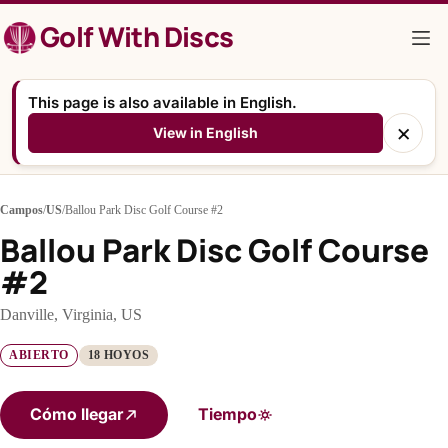
Saltar
Golf With Discs
al
contenido
This page is also available in English.
×
View in English
Campos
/
US
/
Ballou Park Disc Golf Course #2
Ballou Park Disc Golf Course
#2
Danville, Virginia, US
ABIERTO
18 HOYOS
Cómo llegar
Tiempo