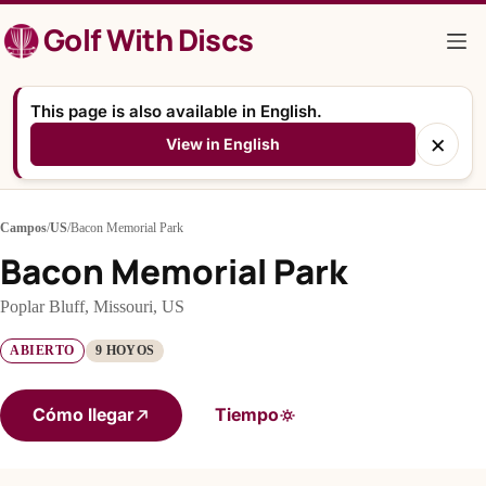
Saltar
Golf With Discs
al
contenido
This page is also available in English.
×
View in English
Campos
/
US
/
Bacon Memorial Park
Bacon Memorial Park
Poplar Bluff, Missouri, US
ABIERTO
9 HOYOS
Cómo llegar
Tiempo