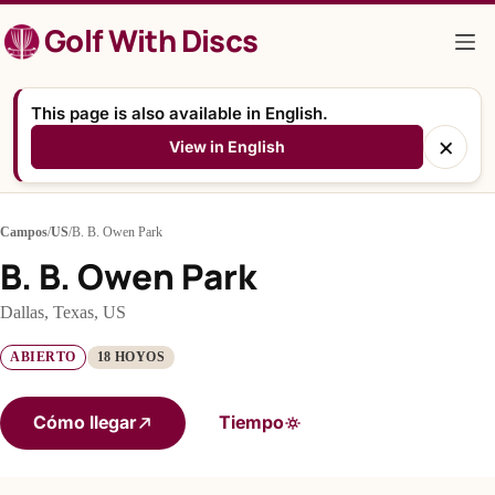
Saltar
Golf With Discs
al
contenido
This page is also available in English.
×
View in English
Campos
/
US
/
B. B. Owen Park
B. B. Owen Park
Dallas, Texas, US
ABIERTO
18 HOYOS
Cómo llegar
Tiempo