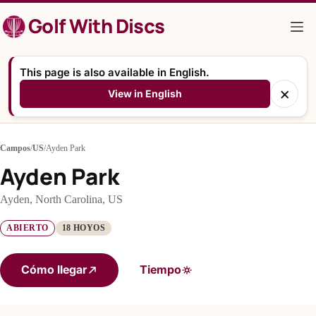
Saltar
Golf With Discs
al
contenido
This page is also available in English.
×
View in English
Campos
/
US
/
Ayden Park
Ayden Park
Ayden, North Carolina, US
ABIERTO
18 HOYOS
Cómo llegar
Tiempo