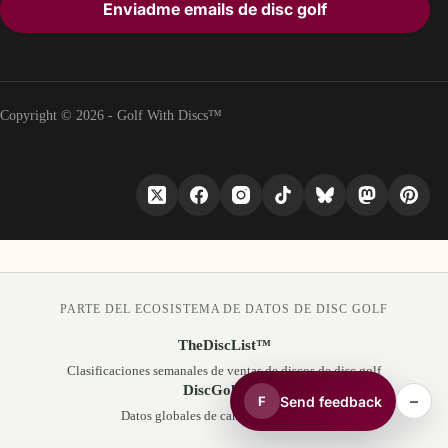
Enviadme emails de disc golf
Copyright © 2026 - Golf With Discs™
PARTE DEL ECOSISTEMA DE DATOS DE DISC GOLF
TheDiscList™
Clasificaciones semanales de ventas de discos de disc golf
DiscGolfAPI
–
Send feedback
F
Datos globales de campos de disc golf