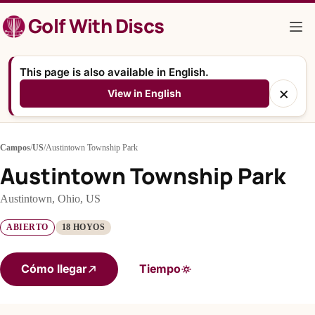
Saltar
Golf With Discs
al
contenido
This page is also available in English.
×
View in English
Campos
/
US
/
Austintown Township Park
Austintown Township Park
Austintown, Ohio, US
ABIERTO
18 HOYOS
Cómo llegar
Tiempo