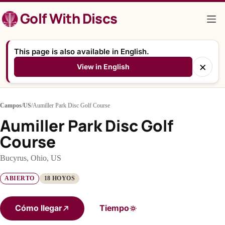
Saltar
Golf With Discs
al
contenido
This page is also available in English.
×
View in English
Campos
/
US
/
Aumiller Park Disc Golf Course
Aumiller Park Disc Golf
Course
Bucyrus, Ohio, US
ABIERTO
18 HOYOS
Cómo llegar
Tiempo