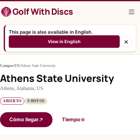
Saltar
Golf With Discs
al
contenido
This page is also available in English.
×
View in English
Campos
/
US
/
Athens State University
Athens State University
Athens, Alabama, US
ABIERTO
9 HOYOS
Cómo llegar
Tiempo