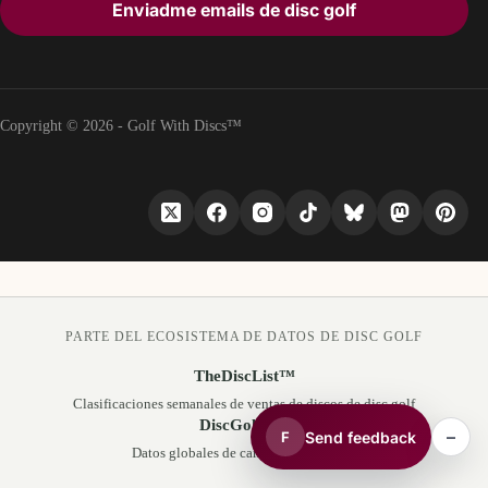
Enviadme emails de disc golf
Copyright © 2026 - Golf With Discs™
PARTE DEL ECOSISTEMA DE DATOS DE DISC GOLF
TheDiscList™
Clasificaciones semanales de ventas de discos de disc golf
DiscGolfAPI
–
Send feedback
F
Datos globales de campos de disc golf