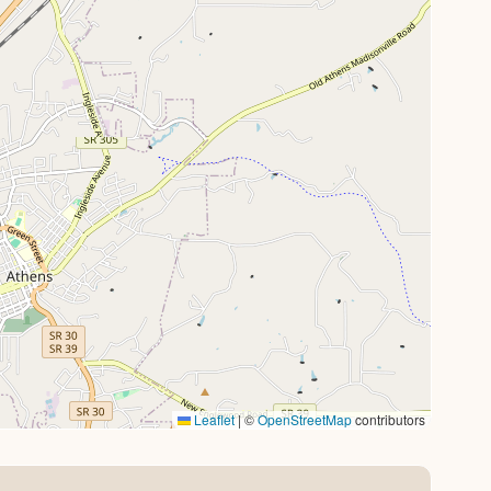
Leaflet
|
©
OpenStreetMap
contributors