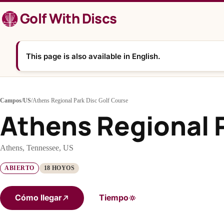
Saltar
Golf With Discs
al
contenido
This page is also available in English.
Campos
/
US
/
Athens Regional Park Disc Golf Course
Athens Regional P
Athens, Tennessee, US
ABIERTO
18 HOYOS
Cómo llegar
Tiempo