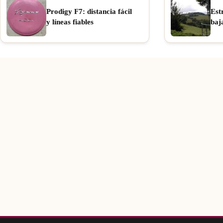
Prodigy F7: distancia fácil
Est
y líneas fiables
baj