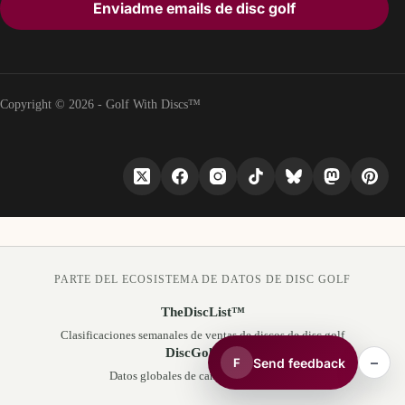
Enviadme emails de disc golf
Copyright © 2026 - Golf With Discs™
PARTE DEL ECOSISTEMA DE DATOS DE DISC GOLF
TheDiscList™
Clasificaciones semanales de ventas de discos de disc golf
DiscGolfAPI
–
Send feedback
F
Datos globales de campos de disc golf