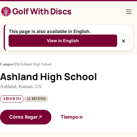
Saltar
Golf With Discs
al
contenido
This page is also available in English.
×
View in English
Campos
/
US
/
Ashland High School
Ashland High School
Ashland, Kansas, US
ABIERTO
12 HOYOS
Cómo llegar
Tiempo