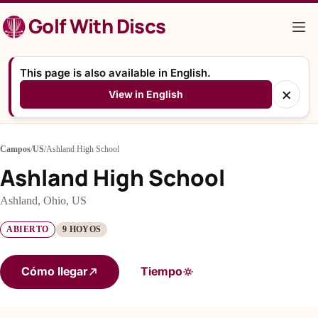
Saltar
Golf With Discs
al
contenido
This page is also available in English.
×
View in English
Campos
/
US
/
Ashland High School
Ashland High School
Ashland, Ohio, US
ABIERTO
9 HOYOS
Cómo llegar
Tiempo