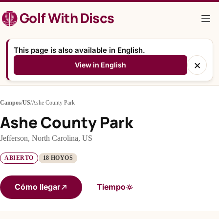
Saltar
Golf With Discs
al
contenido
This page is also available in English.
×
View in English
Campos
/
US
/
Ashe County Park
Ashe County Park
Jefferson, North Carolina, US
ABIERTO
18 HOYOS
Cómo llegar
Tiempo