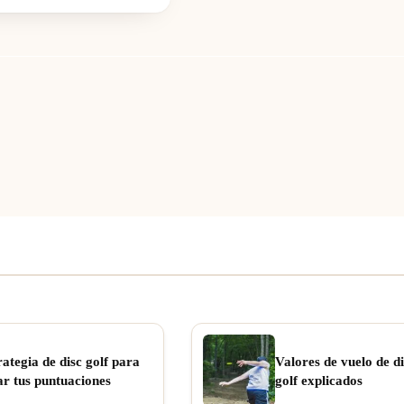
rategia de disc golf para
Valores de vuelo de di
ar tus puntuaciones
golf explicados