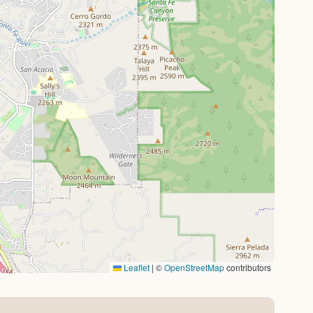
Leaflet
|
©
OpenStreetMap
contributors