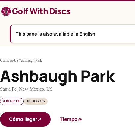
Saltar
Golf With Discs
al
contenido
This page is also available in English.
Campos
/
US
/
Ashbaugh Park
Ashbaugh Park
Santa Fe, New Mexico, US
ABIERTO
18 HOYOS
Cómo llegar
Tiempo