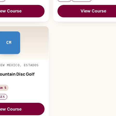
iew Course
View Course
CM
NEW MEXICO, ESTADOS
ountain Disc Golf
km S
LES
iew Course