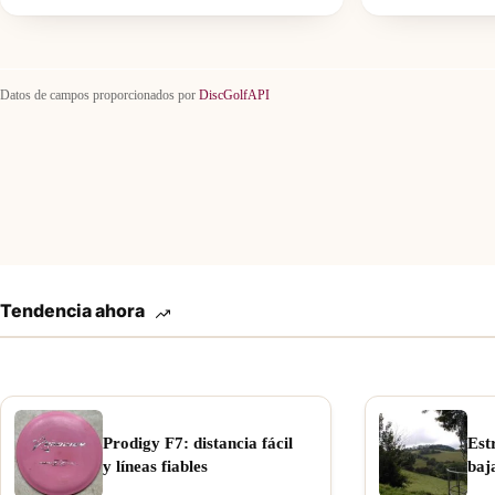
Datos de campos proporcionados por
DiscGolfAPI
Tendencia ahora
Prodigy F7: distancia fácil
Est
y líneas fiables
baj