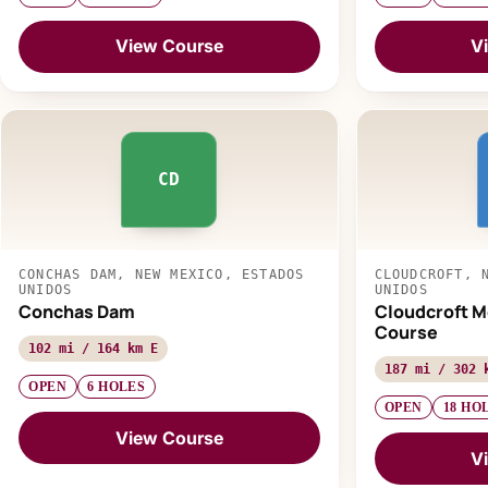
View Course
V
CD
CONCHAS DAM, NEW MEXICO, ESTADOS
CLOUDCROFT, 
UNIDOS
UNIDOS
Conchas Dam
Cloudcroft M
Course
102 mi / 164 km E
187 mi / 302 
OPEN
6 HOLES
OPEN
18 HO
View Course
V