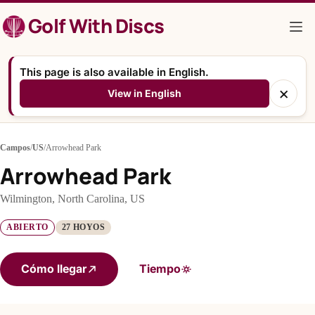
Saltar
Golf With Discs
al
contenido
This page is also available in English.
×
View in English
Campos
/
US
/
Arrowhead Park
Arrowhead Park
Wilmington, North Carolina, US
ABIERTO
27 HOYOS
Cómo llegar
Tiempo