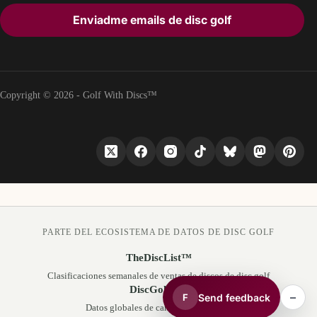
Enviadme emails de disc golf
Copyright © 2026 - Golf With Discs™
PARTE DEL ECOSISTEMA DE DATOS DE DISC GOLF
TheDiscList™
Clasificaciones semanales de ventas de discos de disc golf
DiscGolfAPI
–
Send feedback
F
Datos globales de campos de disc golf