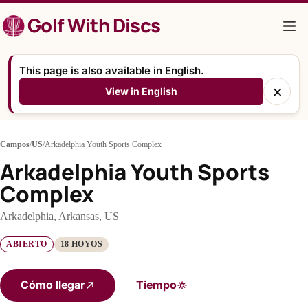
Saltar
Golf With Discs
al
contenido
This page is also available in English.
×
View in English
Campos
/
US
/
Arkadelphia Youth Sports Complex
Arkadelphia Youth Sports
Complex
Arkadelphia, Arkansas, US
ABIERTO
18 HOYOS
Cómo llegar
Tiempo