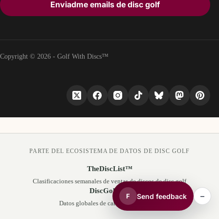
Enviadme emails de disc golf
Copyright © 2026 - Golf With Discs™
PARTE DEL ECOSISTEMA DE DATOS DE DISC GOLF
TheDiscList™
Clasificaciones semanales de ventas de discos de disc golf
DiscGolfAPI
–
Send feedback
F
Datos globales de campos de disc golf