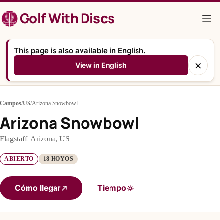
Saltar
Golf With Discs
al
contenido
This page is also available in English.
×
View in English
Campos
/
US
/
Arizona Snowbowl
Arizona Snowbowl
Flagstaff, Arizona, US
ABIERTO
18 HOYOS
Cómo llegar
Tiempo