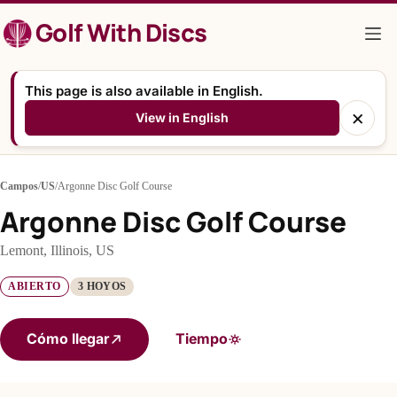
Saltar
Golf With Discs
al
contenido
This page is also available in English.
×
View in English
Campos
/
US
/
Argonne Disc Golf Course
Argonne Disc Golf Course
Lemont, Illinois, US
ABIERTO
3 HOYOS
Cómo llegar
Tiempo