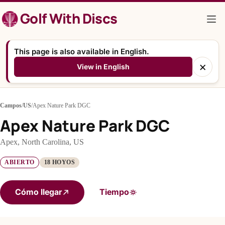
Saltar
Golf With Discs
al
contenido
This page is also available in English.
×
View in English
Campos
/
US
/
Apex Nature Park DGC
Apex Nature Park DGC
Apex, North Carolina, US
ABIERTO
18 HOYOS
Cómo llegar
Tiempo