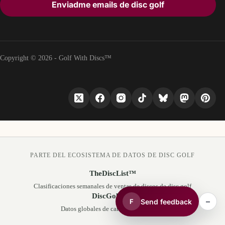
Enviadme emails de disc golf
Copyright © 2026 - Golf With Discs™
PARTE DEL ECOSISTEMA DE DATOS DE DISC GOLF
TheDiscList™
Clasificaciones semanales de ventas de discos de disc golf
DiscGolfAPI
–
Send feedback
F
Datos globales de campos de disc golf