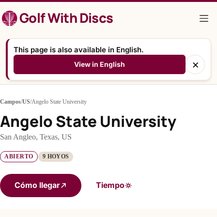
Saltar
Golf With Discs
al
contenido
This page is also available in English.
×
View in English
Campos
/
US
/
Angelo State University
Angelo State University
San Angleo, Texas, US
ABIERTO
9 HOYOS
Cómo llegar
Tiempo