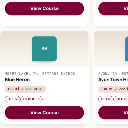
View Course
V
BH
MOSES LAKE, IN, ESTADOS UNIDOS
AVON, IN, ES
Blue Heron
Avon Town Ha
130 mi / 209 km NE
138 mi / 222 
OPEN
18 HOLES
OPEN
18 HO
View Course
V