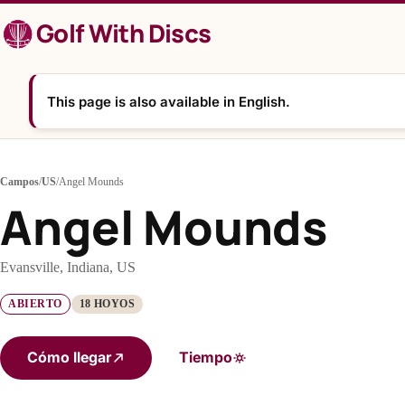
Saltar
Golf With Discs
al
contenido
This page is also available in English.
Campos
/
US
/
Angel Mounds
Angel Mounds
Evansville, Indiana, US
ABIERTO
18 HOYOS
Cómo llegar
Tiempo