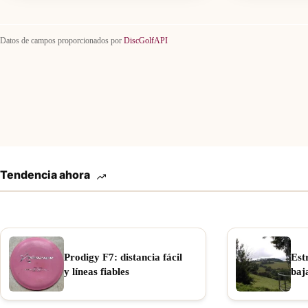
Datos de campos proporcionados por
DiscGolfAPI
Tendencia ahora
Prodigy F7: distancia fácil
Est
y líneas fiables
baj