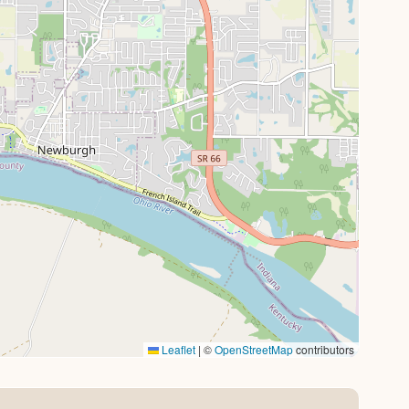
Leaflet
|
©
OpenStreetMap
contributors