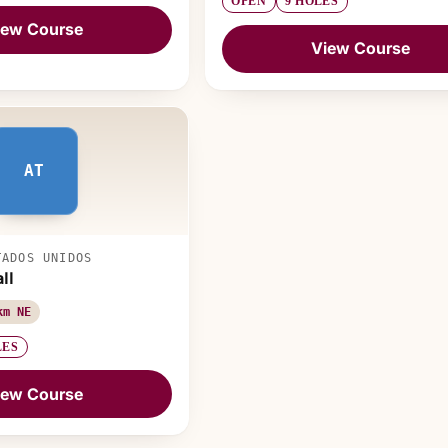
OPEN
9 HOLES
iew Course
View Course
AT
TADOS UNIDOS
ll
km NE
LES
iew Course