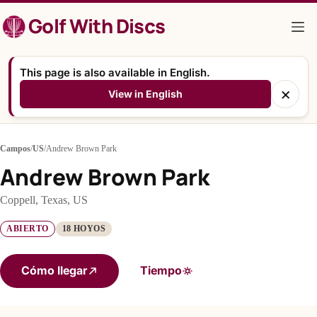
Saltar
Golf With Discs
al
contenido
This page is also available in English.
×
View in English
Campos
/
US
/
Andrew Brown Park
Andrew Brown Park
Coppell, Texas, US
ABIERTO
18 HOYOS
Cómo llegar
Tiempo