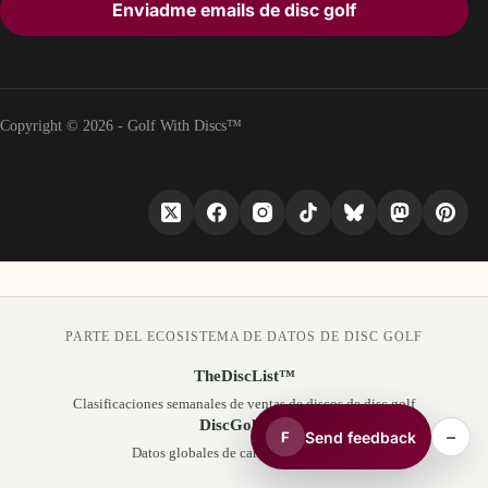
Enviadme emails de disc golf
Copyright © 2026 - Golf With Discs™
PARTE DEL ECOSISTEMA DE DATOS DE DISC GOLF
TheDiscList™
Clasificaciones semanales de ventas de discos de disc golf
DiscGolfAPI
–
Send feedback
F
Datos globales de campos de disc golf