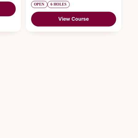
OPEN
6 HOLES
View Course