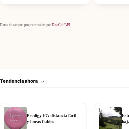
Datos de campos proporcionados por
DiscGolfAPI
Tendencia ahora
Prodigy F7: distancia fácil
Est
y líneas fiables
baj