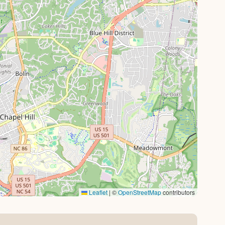
Leaflet
|
©
OpenStreetMap
contributors