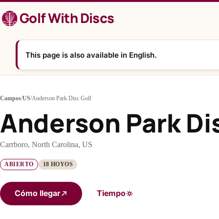
Saltar
Golf With Discs
al
contenido
This page is also available in English.
Campos
/
US
/
Anderson Park Disc Golf
Anderson Park Di
Carrboro, North Carolina, US
ABIERTO
18 HOYOS
Cómo llegar
Tiempo