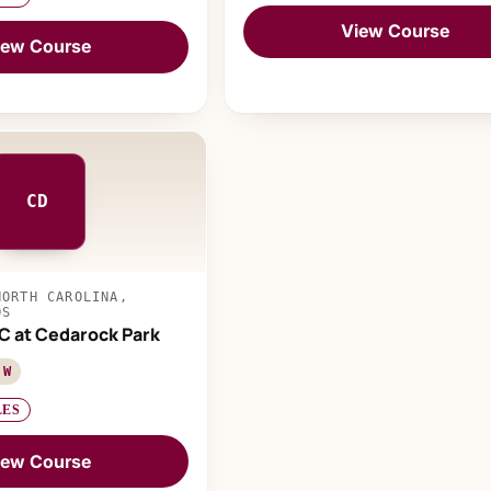
View Course
iew Course
CD
NORTH CAROLINA,
OS
 at Cedarock Park
 W
LES
iew Course