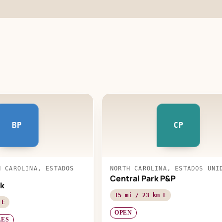
BP
CP
H CAROLINA, ESTADOS
NORTH CAROLINA, ESTADOS UNI
Central Park P&P
k
15 mi / 23 km E
 E
OPEN
LES