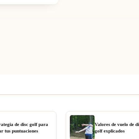
rategia de disc golf para
Valores de vuelo de di
ar tus puntuaciones
golf explicados