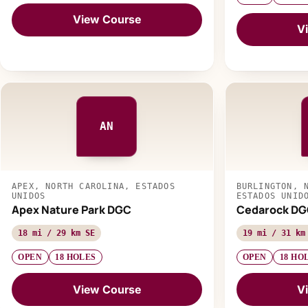
View Course
V
AN
APEX, NORTH CAROLINA, ESTADOS
BURLINGTON, 
UNIDOS
ESTADOS UNID
Apex Nature Park DGC
Cedarock DGC
18 mi / 29 km SE
19 mi / 31 km
OPEN
18 HOLES
OPEN
18 HO
View Course
V