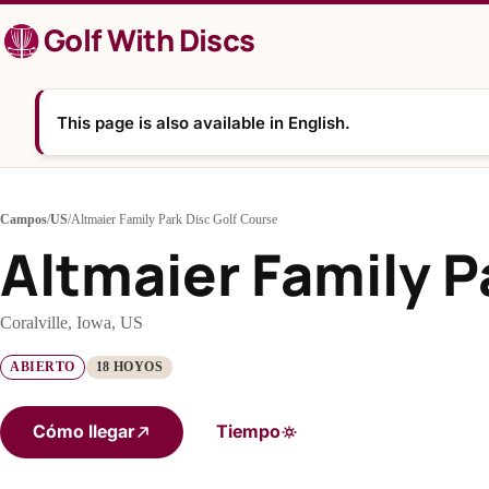
Saltar
Golf With Discs
al
contenido
This page is also available in English.
Campos
/
US
/
Altmaier Family Park Disc Golf Course
Altmaier Family P
Coralville, Iowa, US
ABIERTO
18 HOYOS
Cómo llegar
Tiempo