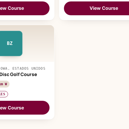
iew Course
View Course
BZ
IOWA, ESTADOS UNIDOS
Disc Golf Course
km W
LES
iew Course