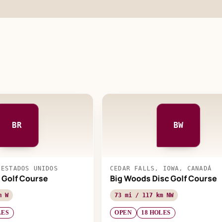
BR
BW
 ESTADOS UNIDOS
CEDAR FALLS, IOWA, CANADÁ
c Golf Course
Big Woods Disc Golf Course
m W
73 mi / 117 km NW
LES
OPEN
18 HOLES