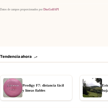
Datos de campos proporcionados por
DiscGolfAPI
Tendencia ahora
Prodigy F7: distancia fácil
Est
y líneas fiables
baj