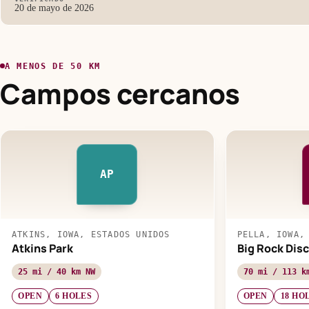
20 de mayo de 2026
A MENOS DE 50 KM
Campos cercanos
AP
ATKINS, IOWA, ESTADOS UNIDOS
PELLA, IOWA,
Atkins Park
Big Rock Dis
25 mi / 40 km NW
70 mi / 113 k
OPEN
6 HOLES
OPEN
18 HO