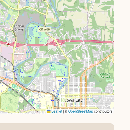
Leaflet
|
©
OpenStreetMap
contributors