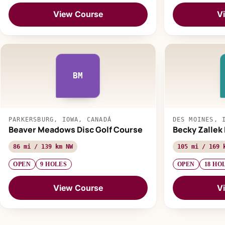
View Course
V
BM
PARKERSBURG, IOWA, CANADÁ
DES MOINES, 
Beaver Meadows Disc Golf Course
Becky Zallek 
86 mi / 139 km NW
105 mi / 169 
OPEN
9 HOLES
OPEN
18 HO
View Course
V