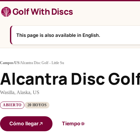
Saltar
Golf With Discs
al
contenido
This page is also available in English.
Campos
/
US
/
Alcantra Disc Golf - Little Su
Alcantra Disc Golf 
Wasilla, Alaska, US
ABIERTO
20 HOYOS
Cómo llegar
Tiempo