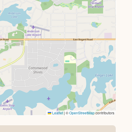
Leaflet
|
©
OpenStreetMap
contributors