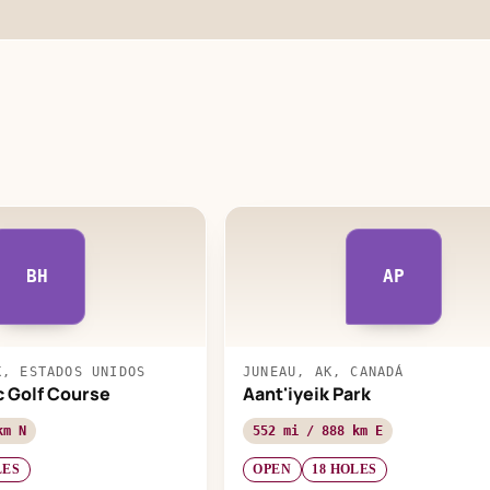
BH
AP
K, ESTADOS UNIDOS
JUNEAU, AK, CANADÁ
sc Golf Course
Aant'iyeik Park
km N
552 mi / 888 km E
LES
OPEN
18 HOLES