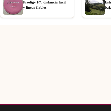
Prodigy F7: distancia fácil
Est
y líneas fiables
baj