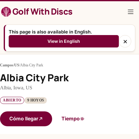
Saltar
Golf With Discs
al
contenido
This page is also available in English.
×
View in English
Campos
/
US
/
Albia City Park
Albia City Park
Albia, Iowa, US
ABIERTO
9 HOYOS
Cómo llegar
Tiempo