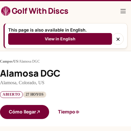
Saltar
Golf With Discs
al
contenido
This page is also available in English.
×
View in English
Campos
/
US
/
Alamosa DGC
Alamosa DGC
Alamosa, Colorado, US
ABIERTO
27 HOYOS
Cómo llegar
Tiempo