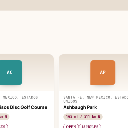
AC
AP
W MEXICO, ESTADOS
SANTA FE, NEW MEXICO, ESTAD
UNIDOS
sos Disc Golf Course
Ashbaugh Park
km N
193 mi / 311 km N
LES
OPEN
18 HOLES