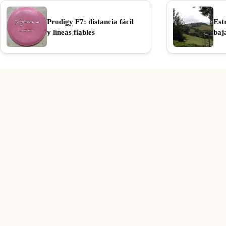
Prodigy F7: distancia fácil
Est
y líneas fiables
baj