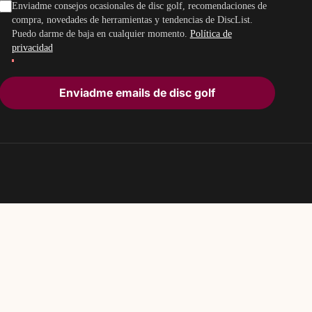
Enviadme consejos ocasionales de disc golf, recomendaciones de
compra, novedades de herramientas y tendencias de DiscList.
Puedo darme de baja en cualquier momento.
Política de
privacidad
Enviadme emails de disc golf
PARTE DEL ECOSISTEMA DE DATOS DE DISC GOLF
TheDiscList™
DiscGolfAPI
caciones semanales de ventas de discos de disc golf
Datos globales de campos de di