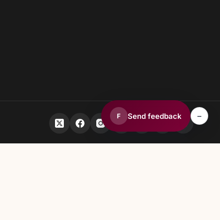
–
Send feedback
F
sc golf