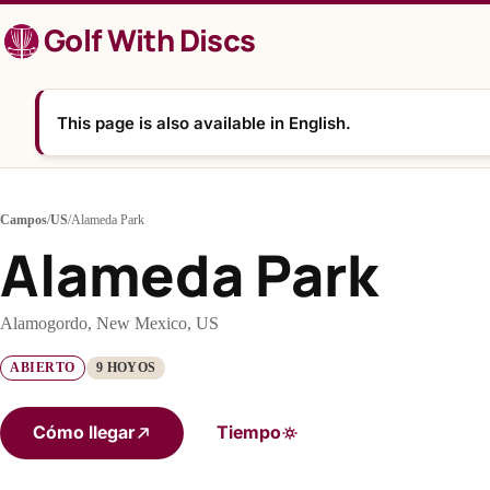
Saltar
Golf With Discs
al
contenido
This page is also available in English.
Campos
/
US
/
Alameda Park
Alameda Park
Alamogordo, New Mexico, US
ABIERTO
9 HOYOS
Cómo llegar
Tiempo