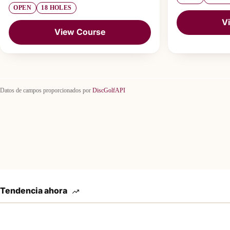
OPEN
18 HOLES
V
View Course
Datos de campos proporcionados por
DiscGolfAPI
Tendencia ahora