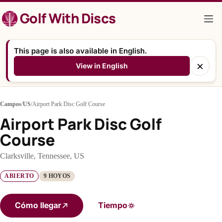
Saltar
Golf With Discs
al
contenido
This page is also available in English.
×
View in English
Campos
/
US
/
Airport Park Disc Golf Course
Airport Park Disc Golf
Course
Clarksville, Tennessee, US
ABIERTO
9 HOYOS
Cómo llegar
Tiempo