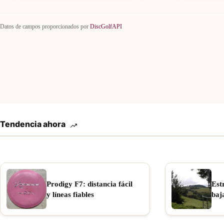
Datos de campos proporcionados por
DiscGolfAPI
Tendencia ahora
Prodigy F7: distancia fácil
Est
y líneas fiables
baj