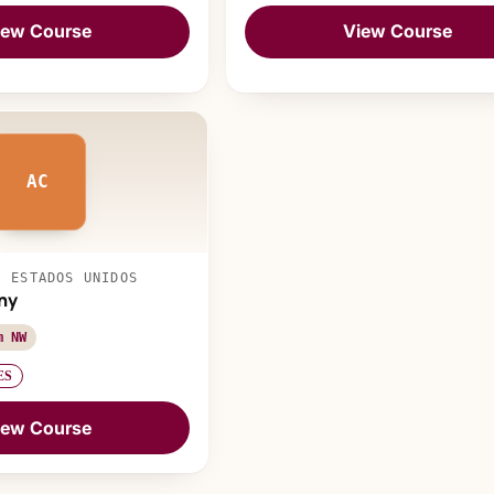
iew Course
View Course
AC
, ESTADOS UNIDOS
ny
m NW
ES
iew Course