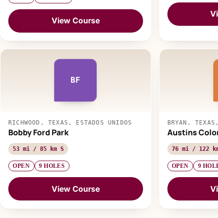
V
View Course
BF
RICHWOOD, TEXAS, ESTADOS UNIDOS
BRYAN, TEXAS
Bobby Ford Park
Austins Colo
53 mi / 85 km S
76 mi / 122 k
OPEN
9 HOLES
OPEN
9 HOL
View Course
V