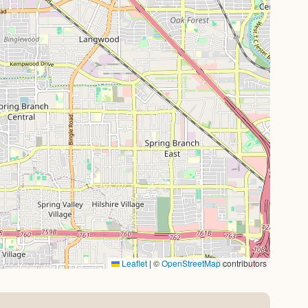
Leaflet
|
©
OpenStreetMap
contributors