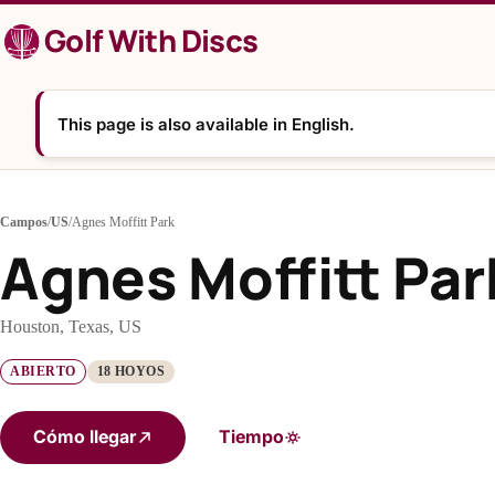
Saltar
Golf With Discs
al
contenido
This page is also available in English.
Campos
/
US
/
Agnes Moffitt Park
Agnes Moffitt Par
Houston, Texas, US
ABIERTO
18 HOYOS
Cómo llegar
Tiempo