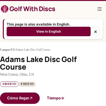
Saltar
Golf With Discs
al
contenido
This page is also available in English.
×
View in English
Campos
/
US
/
Adams Lake Disc Golf Course
Adams Lake Disc Golf
Course
West Union, Ohio, US
ABIERTO
9 HOYOS
Cómo llegar
Tiempo