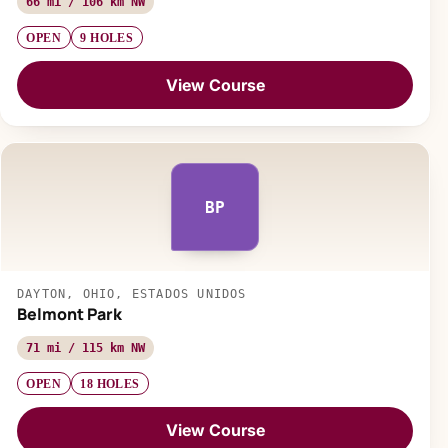
66 mi / 106 km NW
OPEN
9 HOLES
View Course
BP
DAYTON, OHIO, ESTADOS UNIDOS
Belmont Park
71 mi / 115 km NW
OPEN
18 HOLES
View Course