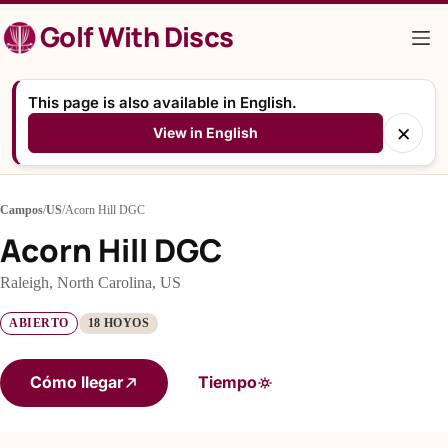
Saltar
Golf With Discs
al
contenido
This page is also available in English.
×
View in English
Campos
/
US
/
Acorn Hill DGC
Acorn Hill DGC
Raleigh, North Carolina, US
ABIERTO
18 HOYOS
Cómo llegar
Tiempo