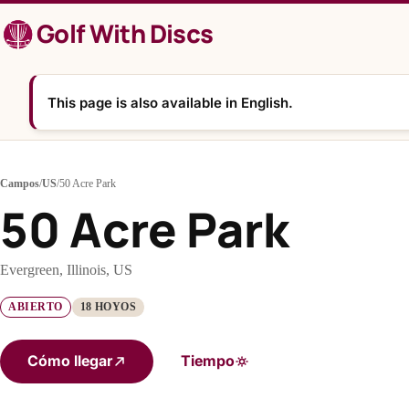
Saltar
Golf With Discs
al
contenido
This page is also available in English.
Campos
/
US
/
50 Acre Park
50 Acre Park
Evergreen, Illinois, US
ABIERTO
18 HOYOS
Cómo llegar
Tiempo