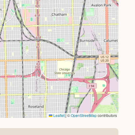
Leaflet
|
©
OpenStreetMap
contributors