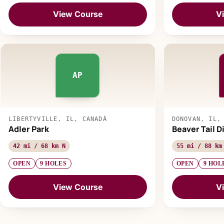
View Course
V
AP
LIBERTYVILLE, IL, CANADÁ
DONOVAN, IL,
Adler Park
Beaver Tail D
42 mi / 68 km N
55 mi / 88 km
OPEN
9 HOLES
OPEN
9 HOL
View Course
V