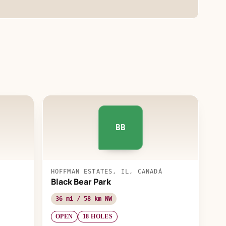
BB
HOFFMAN ESTATES, IL, CANADÁ
Black Bear Park
36 mi / 58 km NW
OPEN
18 HOLES