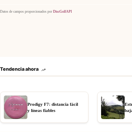
Datos de campos proporcionados por
DiscGolfAPI
Tendencia ahora
Prodigy F7: distancia fácil
Est
y líneas fiables
baj