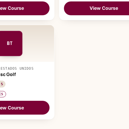
iew Course
View Course
BT
 ESTADOS UNIDOS
isc Golf
 S
ES
iew Course