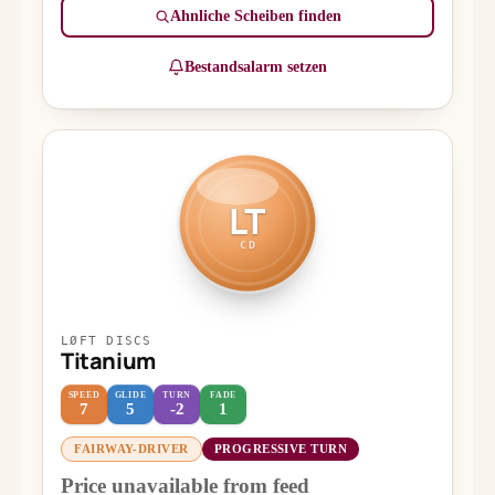
Ähnliche Scheiben finden
Bestandsalarm setzen
LT
CD
LØFT DISCS
Titanium
SPEED
GLIDE
TURN
FADE
7
5
-2
1
FAIRWAY-DRIVER
PROGRESSIVE TURN
Price unavailable from feed