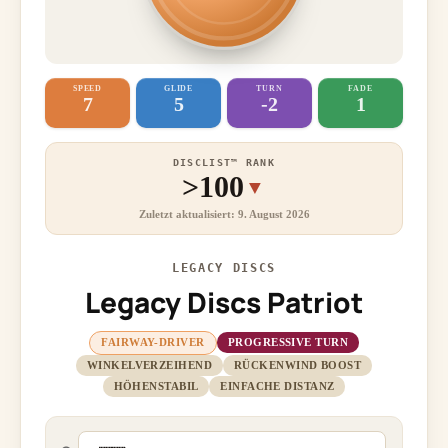
SPEED
GLIDE
TURN
FADE
7
5
-2
1
DISCLIST™ RANK
>100
▼
Zuletzt aktualisiert: 9. August 2026
LEGACY DISCS
Legacy Discs Patriot
FAIRWAY-DRIVER
PROGRESSIVE TURN
WINKELVERZEIHEND
RÜCKENWIND BOOST
HÖHENSTABIL
EINFACHE DISTANZ