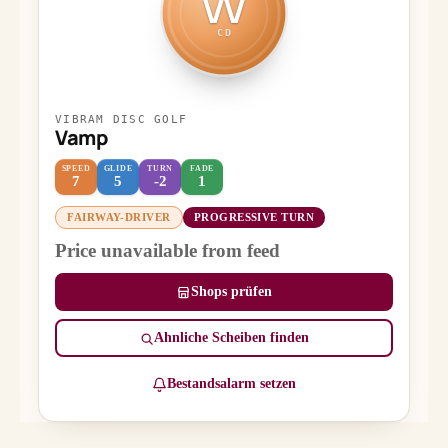
VV
CD
VIBRAM DISC GOLF
Vamp
SPEED
GLIDE
TURN
FADE
7
5
-2
1
FAIRWAY-DRIVER
PROGRESSIVE TURN
Price unavailable from feed
Shops prüfen
Ähnliche Scheiben finden
Bestandsalarm setzen