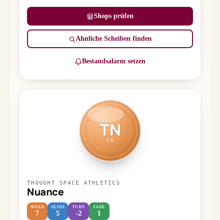
Shops prüfen
Ähnliche Scheiben finden
Bestandsalarm setzen
TN
CD
THOUGHT SPACE ATHLETICS
Nuance
SPEED
GLIDE
TURN
FADE
7
5
-2
1