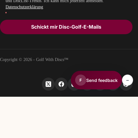
und DiscList-Trends. Ich kann mich jederzeit abmelden.
Datenschutzerklärung
Schickt mir Disc-Golf-E-Mails
Copyright © 2026 - Golf With Discs™
–
Send feedback
F
TEIL DES DISCGOLF-DATENÖKOSYSTEMS
TheDiscList™