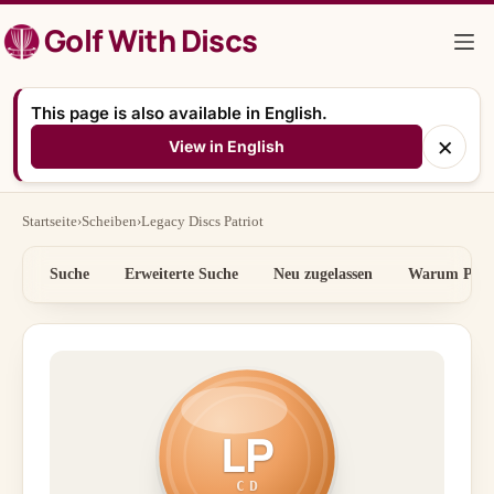
Zum
Golf With Discs
Inhalt
springen
This page is also available in English.
×
View in English
Startseite
›
Scheiben
›
Legacy Discs Patriot
Suche
Erweiterte Suche
Neu zugelassen
Warum Preis
LP
CD