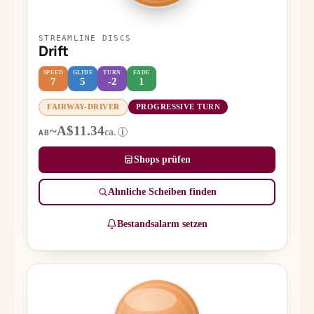
STREAMLINE DISCS
Drift
SPEED
GLIDE
TURN
FADE
7
5
-2
1
FAIRWAY-DRIVER
PROGRESSIVE TURN
~A$11.34
ca.
i
AB
Shops prüfen
Ähnliche Scheiben finden
Bestandsalarm setzen