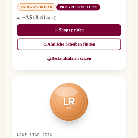
FAIRWAY-DRIVER
PROGRESSIVE TURN
~A$18.41
ca.
i
AB
Shops prüfen
Ähnliche Scheiben finden
Bestandsalarm setzen
LR
CD
LONE STAR DISC