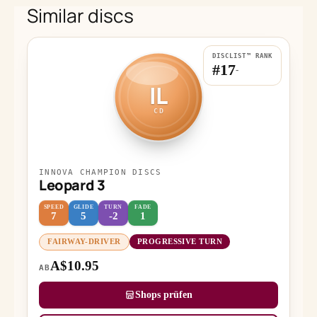
Similar discs
DISCLIST™ RANK
#17
-
IL
CD
INNOVA CHAMPION DISCS
Leopard 3
SPEED
GLIDE
TURN
FADE
7
5
-2
1
FAIRWAY-DRIVER
PROGRESSIVE TURN
A$10.95
AB
Shops prüfen