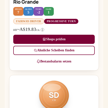
Rio Grande
SPEED
GLIDE
TURN
FADE
7
5
-2
1
FAIRWAY-DRIVER
PROGRESSIVE TURN
~A$19.83
ca.
i
AB
Shops prüfen
Ähnliche Scheiben finden
Bestandsalarm setzen
SD
CD