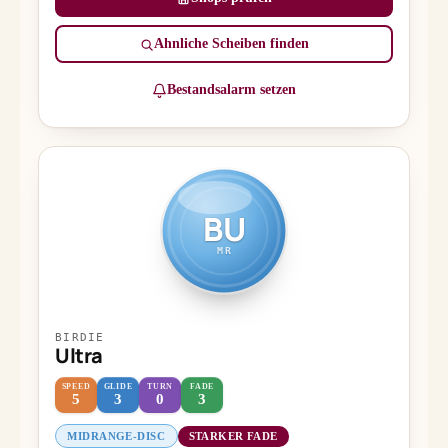
Ähnliche Scheiben finden
Bestandsalarm setzen
BU
MR
BIRDIE
Ultra
SPEED
GLIDE
TURN
FADE
5
3
0
3
MIDRANGE-DISC
STARKER FADE