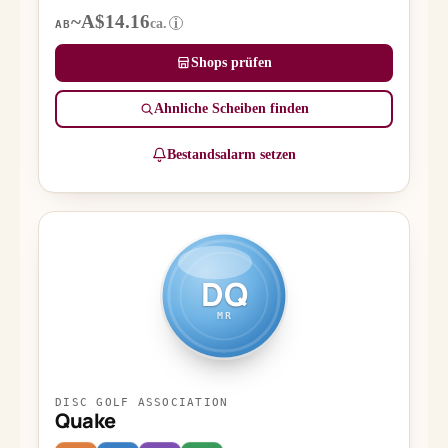
~A$14.16
ca.
i
AB
Shops prüfen
Ähnliche Scheiben finden
Bestandsalarm setzen
DQ
MR
DISC GOLF ASSOCIATION
Quake