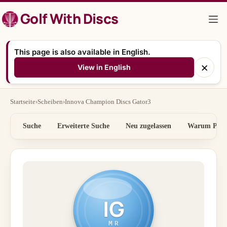
Zum
Golf With Discs
Inhalt
springen
This page is also available in English.
×
View in English
Startseite
›
Scheiben
›
Innova Champion Discs Gator3
Suche
Erweiterte Suche
Neu zugelassen
Warum Preis
IG
MR