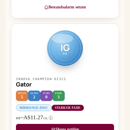
Bestandsalarm setzen
IG
MR
INNOVA CHAMPION DISCS
Gator
SPEED
GLIDE
TURN
FADE
5
2
0
3
MIDRANGE-DISC
STARKER FADE
~A$11.27
ca.
i
AB
Shops prüfen