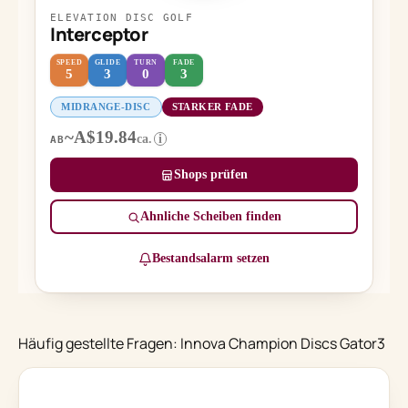
ELEVATION DISC GOLF
Interceptor
SPEED
GLIDE
TURN
FADE
5
3
0
3
MIDRANGE-DISC
STARKER FADE
~A$19.84
ca.
i
AB
Shops prüfen
Ähnliche Scheiben finden
Bestandsalarm setzen
Häufig gestellte Fragen: Innova Champion Discs Gator3