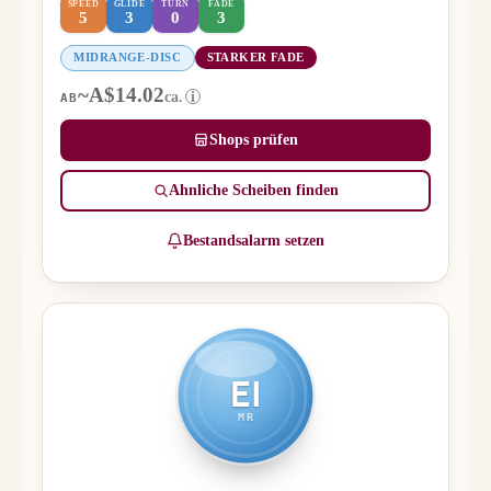
SPEED
GLIDE
TURN
FADE
5
3
0
3
MIDRANGE-DISC
STARKER FADE
~A$14.02
ca.
i
AB
Shops prüfen
Ähnliche Scheiben finden
Bestandsalarm setzen
EI
MR