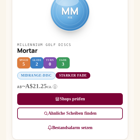
MM
MR
MILLENNIUM GOLF DISCS
Mortar
SPEED
GLIDE
TURN
FADE
5
2
0
3
MIDRANGE-DISC
STARKER FADE
~A$21.25
ca.
i
AB
Shops prüfen
Ähnliche Scheiben finden
Bestandsalarm setzen