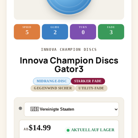
SPEED
GLIDE
TURN
FADE
5
2
0
3
INNOVA CHAMPION DISCS
Innova Champion Discs
Gator3
MIDRANGE-DISC
STARKER FADE
GEGENWIND SICHER
UTILITY-FADE
🌐
$14.99
AB
AKTUELL AUF LAGER