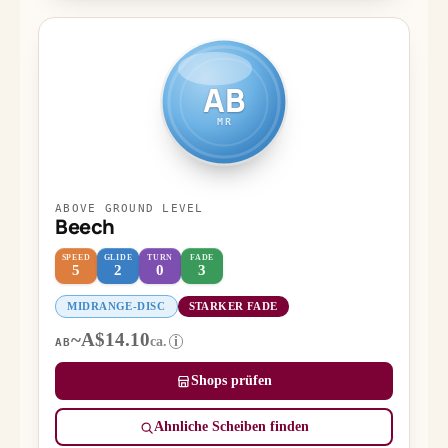
AB
MR
ABOVE GROUND LEVEL
Beech
SPEED
GLIDE
TURN
FADE
5
2
0
3
MIDRANGE-DISC
STARKER FADE
~A$14.10
ca.
i
AB
Shops prüfen
Ähnliche Scheiben finden