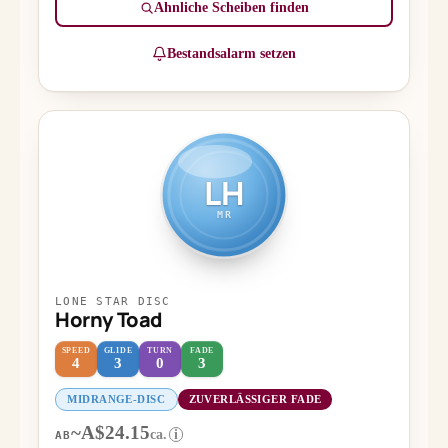
Ähnliche Scheiben finden
Bestandsalarm setzen
LH
MR
LONE STAR DISC
Horny Toad
SPEED
GLIDE
TURN
FADE
4
3
0
3
MIDRANGE-DISC
ZUVERLÄSSIGER FADE
~A$24.15
ca.
i
AB