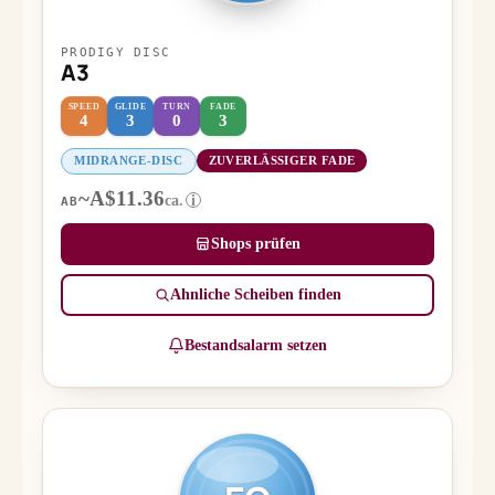
PRODIGY DISC
A3
SPEED
GLIDE
TURN
FADE
4
3
0
3
MIDRANGE-DISC
ZUVERLÄSSIGER FADE
~A$11.36
ca.
i
AB
Shops prüfen
Ähnliche Scheiben finden
Bestandsalarm setzen