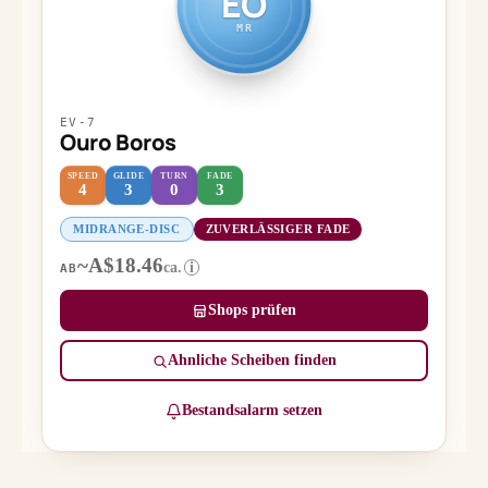
EO
MR
EV-7
Ouro Boros
SPEED
GLIDE
TURN
FADE
4
3
0
3
MIDRANGE-DISC
ZUVERLÄSSIGER FADE
~A$18.46
ca.
i
AB
Shops prüfen
Ähnliche Scheiben finden
Bestandsalarm setzen