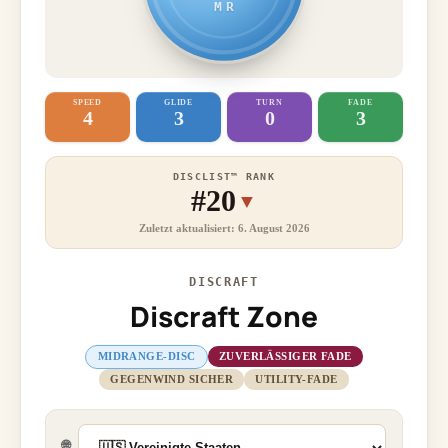
MR
SPEED
GLIDE
TURN
FADE
4
3
0
3
DISCLIST™ RANK
#20
▼
Zuletzt aktualisiert: 6. August 2026
DISCRAFT
Discraft Zone
MIDRANGE-DISC
ZUVERLÄSSIGER FADE
GEGENWIND SICHER
UTILITY-FADE
🌐