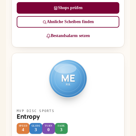
Shops prüfen
Ähnliche Scheiben finden
Bestandsalarm setzen
ME
MR
MVP DISC SPORTS
Entropy
SPEED
GLIDE
TURN
FADE
4
3
0
3