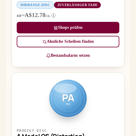
MIDRANGE-DISC
ZUVERLÄSSIGER FADE
~A$12.78
ca.
i
AB
Shops prüfen
Ähnliche Scheiben finden
Bestandsalarm setzen
PA
MR
PRODIGY DISC