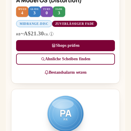
A Model OS (Distortion)
SPEED
GLIDE
TURN
FADE
4
3
0
3
MIDRANGE-DISC
ZUVERLÄSSIGER FADE
~A$21.30
ca.
i
AB
Shops prüfen
Ähnliche Scheiben finden
Bestandsalarm setzen
PA
MR