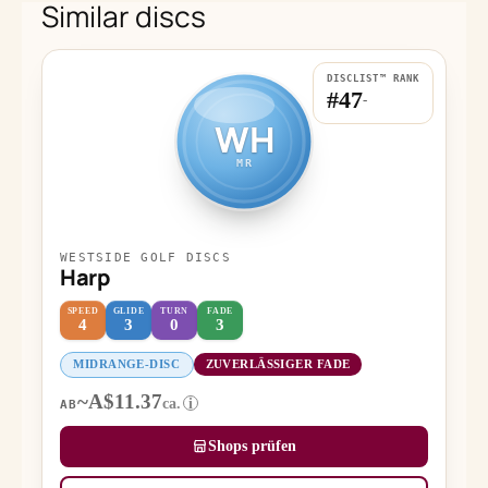
Similar discs
DISCLIST™ RANK
#47
-
WH
MR
WESTSIDE GOLF DISCS
Harp
SPEED
GLIDE
TURN
FADE
4
3
0
3
MIDRANGE-DISC
ZUVERLÄSSIGER FADE
~A$11.37
ca.
i
AB
Shops prüfen