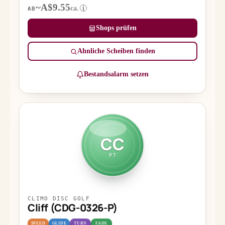
~A$9.55
ca.
i
AB
Shops prüfen
Ähnliche Scheiben finden
Bestandsalarm setzen
CC
PT
CLIMO DISC GOLF
Cliff (CDG-0326-P)
SPEED
GLIDE
TURN
FADE