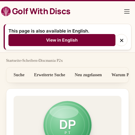
Zum
Golf With Discs
Inhalt
springen
This page is also available in English.
×
View in English
Startseite
›
Scheiben
›
Discmania P2x
Suche
Erweiterte Suche
Neu zugelassen
Warum Preis
DP
PT