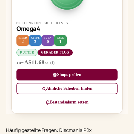
MILLENNIUM GOLF DISCS
Omega4
SPEED
GLIDE
TURN
FADE
2
3
0
1
PUTTER
GERADER FLUG
~A$11.68
ca.
i
AB
Shops prüfen
Ähnliche Scheiben finden
Bestandsalarm setzen
Häufig gestellte Fragen: Discmania P2x