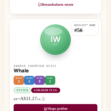
Bestandsalarm setzen
DISCLIST™ RANK
#56
-
IW
PT
INNOVA CHAMPION DISCS
Whale
SPEED
GLIDE
TURN
FADE
2
3
0
1
PUTTER
GERADER FLUG
~A$11.27
ca.
i
AB
Shops prüfen