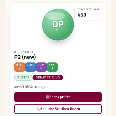
DISCLIST™ RANK
#50
-
DP
PT
DISCMANIA
P2 (new)
SPEED
GLIDE
TURN
FADE
2
3
0
1
PUTTER
GERADER FLUG
~A$9.55
ca.
i
AB
Shops prüfen
Ähnliche Scheiben finden