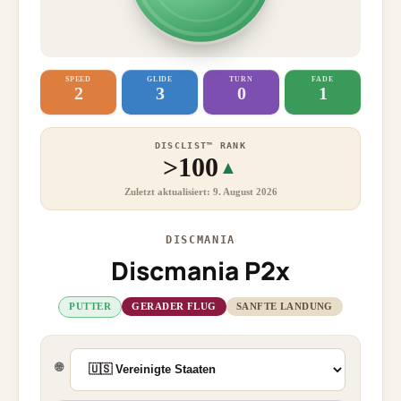
SPEED
GLIDE
TURN
FADE
2
3
0
1
DISCLIST™ RANK
>100
▲
Zuletzt aktualisiert: 9. August 2026
DISCMANIA
Discmania P2x
PUTTER
GERADER FLUG
SANFTE LANDUNG
🌐