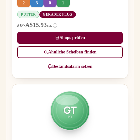
2
3
0
1
PUTTER
GERADER FLUG
~A$15.93
ca.
i
AB
Shops prüfen
Ähnliche Scheiben finden
Bestandsalarm setzen
GT
PT