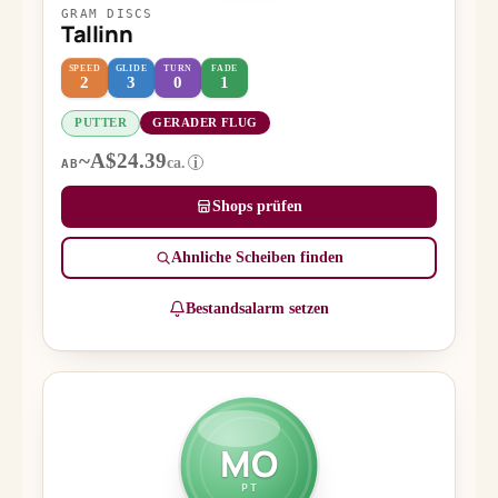
GRAM DISCS
Tallinn
SPEED
GLIDE
TURN
FADE
2
3
0
1
PUTTER
GERADER FLUG
~A$24.39
ca.
i
AB
Shops prüfen
Ähnliche Scheiben finden
Bestandsalarm setzen
MO
PT