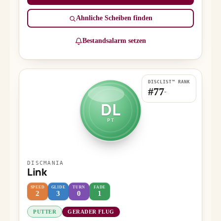
Ähnliche Scheiben finden
Bestandsalarm setzen
DISCLIST™ RANK
#77
-
DL
PT
DISCMANIA
Link
SPEED
GLIDE
TURN
FADE
2
3
0
1
PUTTER
GERADER FLUG