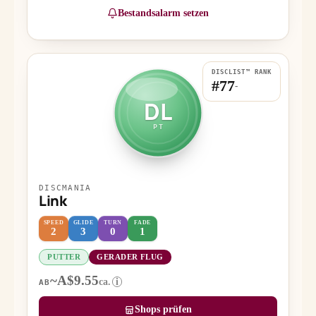
Bestandsalarm setzen
DISCLIST™ RANK
#77
-
DL
PT
DISCMANIA
Link
SPEED
GLIDE
TURN
FADE
2
3
0
1
PUTTER
GERADER FLUG
~A$9.55
ca.
i
AB
Shops prüfen