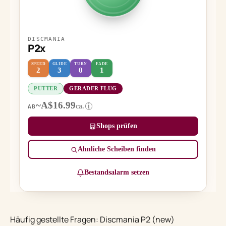
DISCMANIA
P2x
SPEED
GLIDE
TURN
FADE
2
3
0
1
PUTTER
GERADER FLUG
~A$16.99
ca.
i
AB
Shops prüfen
Ähnliche Scheiben finden
Bestandsalarm setzen
Häufig gestellte Fragen: Discmania P2 (new)