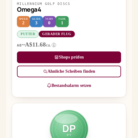
MILLENNIUM GOLF DISCS
Omega4
SPEED
GLIDE
TURN
FADE
2
3
0
1
PUTTER
GERADER FLUG
~A$11.68
ca.
i
AB
Shops prüfen
Ähnliche Scheiben finden
Bestandsalarm setzen
DP
PT