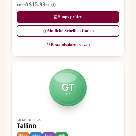
~A$15.93
ca.
i
AB
Shops prüfen
Ähnliche Scheiben finden
Bestandsalarm setzen
GT
PT
GRAM DISCS
Tallinn
SPEED
GLIDE
TURN
FADE