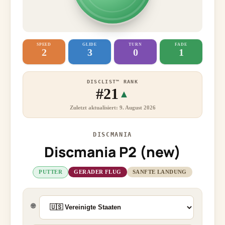
SPEED
GLIDE
TURN
FADE
2
3
0
1
DISCLIST™ RANK
#21
▲
Zuletzt aktualisiert: 9. August 2026
DISCMANIA
Discmania P2 (new)
PUTTER
GERADER FLUG
SANFTE LANDUNG
🌐