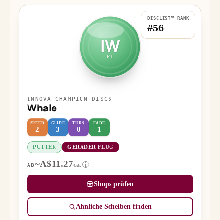
DISCLIST™ RANK
#56
-
IW
PT
INNOVA CHAMPION DISCS
Whale
SPEED
GLIDE
TURN
FADE
2
3
0
1
PUTTER
GERADER FLUG
~A$11.27
ca.
i
AB
Shops prüfen
Ähnliche Scheiben finden