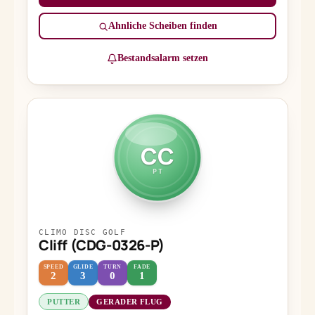
Ähnliche Scheiben finden
Bestandsalarm setzen
CC
PT
CLIMO DISC GOLF
Cliff (CDG-0326-P)
SPEED
GLIDE
TURN
FADE
2
3
0
1
PUTTER
GERADER FLUG