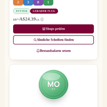
2
3
0
1
PUTTER
GERADER FLUG
~A$24.39
ca.
i
AB
Shops prüfen
Ähnliche Scheiben finden
Bestandsalarm setzen
MO
PT