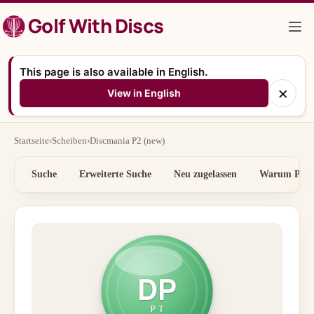
Zum
Golf With Discs
Inhalt
springen
This page is also available in English.
×
View in English
Startseite
›
Scheiben
›
Discmania P2 (new)
Suche
Erweiterte Suche
Neu zugelassen
Warum Preis
DP
PT