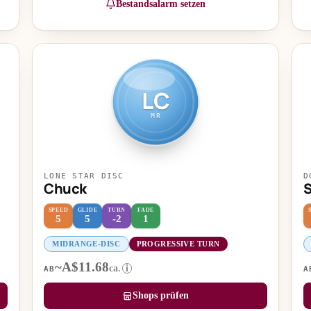
Bestandsalarm setzen
LC
MR
LONE STAR DISC
D
Chuck
SPEED
GLIDE
TURN
FADE
5
5
-2
1
MIDRANGE-DISC
PROGRESSIVE TURN
~A$11.68
ca.
i
AB
A
Shops prüfen