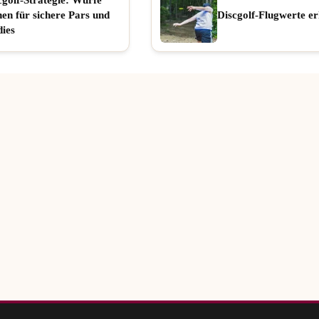
nen für sichere Pars und
Discgolf-Flugwerte er
dies