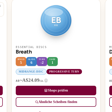
K
EB
MR
ESSENTIAL DISCS
M
Breath
D
SPEED
GLIDE
TURN
FADE
5
6
-2
1
MIDRANGE-DISC
PROGRESSIVE TURN
~A$24.09
ca.
i
AB
A
Shops prüfen
Ähnliche Scheiben finden