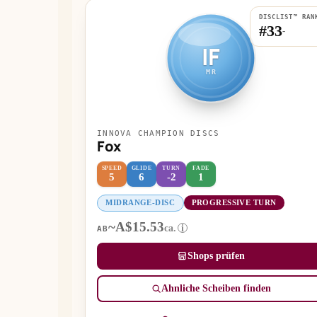
DISCLIST™ RAN
#33
-
IF
MR
INNOVA CHAMPION DISCS
Fox
SPEED
GLIDE
TURN
FADE
5
6
-2
1
MIDRANGE-DISC
PROGRESSIVE TURN
~A$15.53
ca.
i
AB
Shops prüfen
Ähnliche Scheiben finden