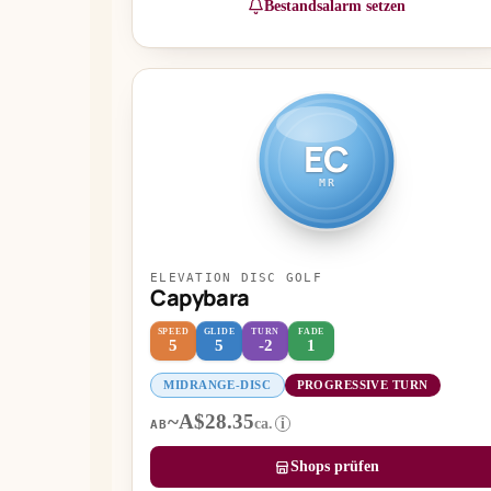
Bestandsalarm setzen
EC
MR
ELEVATION DISC GOLF
Capybara
SPEED
GLIDE
TURN
FADE
5
5
-2
1
MIDRANGE-DISC
PROGRESSIVE TURN
~A$28.35
ca.
i
AB
Shops prüfen