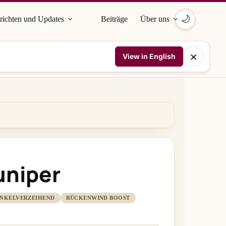
🌙
richten und Updates
Beiträge
Über uns
×
View in English
uniper
NKELVERZEIHEND
RÜCKENWIND BOOST