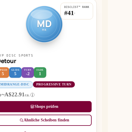
DISCLIST™ RANK
#41
-
MD
MR
VP DISC SPORTS
etour
SPEED
GLIDE
TURN
FADE
5
5
-2
1
MIDRANGE-DISC
PROGRESSIVE TURN
~A$22.91
ca.
i
B
Shops prüfen
Ähnliche Scheiben finden