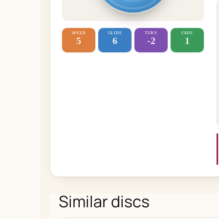
SPEED
GLIDE
TURN
FADE
5
6
-2
1
Similar discs