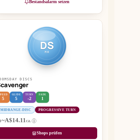
Bestandsalarm setzen
DS
MR
OOMSDAY DISCS
Scavenger
SPEED
GLIDE
TURN
FADE
5
5
-2
1
MIDRANGE-DISC
PROGRESSIVE TURN
~A$14.11
ca.
i
B
Shops prüfen