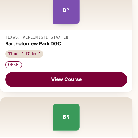
BP
TEXAS, VEREINIGTE STAATEN
Bartholomew Park DGC
11 mi / 17 km E
OPEN
View Course
BR