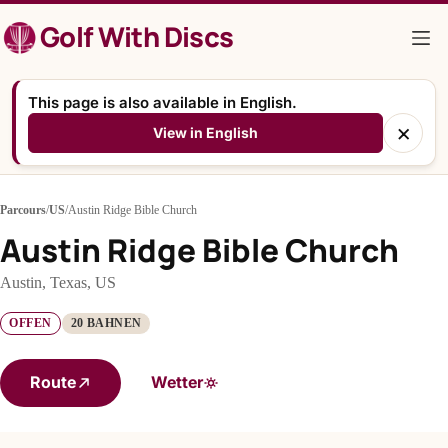
Zum
Golf With Discs
Inhalt
springen
This page is also available in English.
×
View in English
Parcours
/
US
/
Austin Ridge Bible Church
Austin Ridge Bible Church
Austin, Texas, US
OFFEN
20 BAHNEN
Route
Wetter