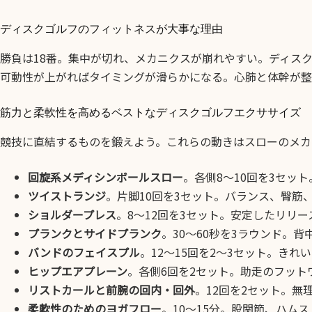
ディスクゴルフのフィットネスが大事な理由
勝負は18番。集中が切れ、メカニクスが崩れやすい。ディス
可動性が上がればタイミングが滑らかになる。心肺と体幹が整
筋力と柔軟性を高めるベストなディスクゴルフエクササイズ
競技に直結するものを鍛えよう。これらの動きはスローのメカ
回旋系メディシンボールスロー
。各側8〜10回を3セッ
ツイストランジ
。片脚10回を3セット。バランス、臀筋
ショルダープレス
。8〜12回を3セット。安定したリリ
プランクとサイドプランク
。30〜60秒を3ラウンド。
バンドのフェイスプル
。12〜15回を2〜3セット。き
ヒップエアプレーン
。各側6回を2セット。助走のフッ
リストカールと前腕の回内・回外
。12回を2セット。無
柔軟性のためのヨガフロー
。10〜15分。股関節、ハム