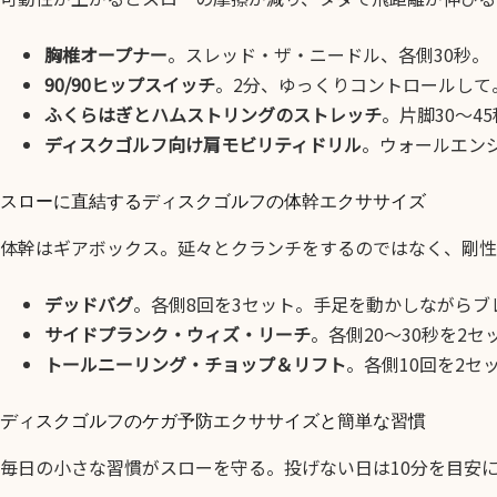
胸椎オープナー
。スレッド・ザ・ニードル、各側30秒。
90/90ヒップスイッチ
。2分、ゆっくりコントロールして
ふくらはぎとハムストリングのストレッチ
。片脚30〜4
ディスクゴルフ向け肩モビリティドリル
。ウォールエンジ
スローに直結するディスクゴルフの体幹エクササイズ
体幹はギアボックス。延々とクランチをするのではなく、剛性
デッドバグ
。各側8回を3セット。手足を動かしながらブ
サイドプランク・ウィズ・リーチ
。各側20〜30秒を2
トールニーリング・チョップ＆リフト
。各側10回を2セ
ディスクゴルフのケガ予防エクササイズと簡単な習慣
毎日の小さな習慣がスローを守る。投げない日は10分を目安