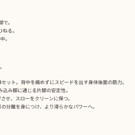
脚で。
ひねる。
集中。
。
2〜4セット。背中を痛めずにスピードを出す身体後面の筋力。
踏み込み脚に通じる片脚の安定性。
習させ、スローをクリーンに保つ。
肩の分離を身につけ、より滑らかなパワーへ。
。