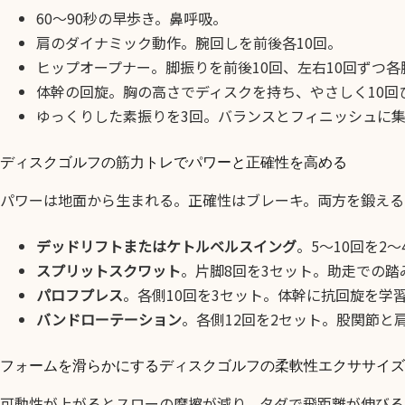
60〜90秒の早歩き。鼻呼吸。
肩のダイナミック動作。腕回しを前後各10回。
ヒップオープナー。脚振りを前後10回、左右10回ずつ各
体幹の回旋。胸の高さでディスクを持ち、やさしく10回
ゆっくりした素振りを3回。バランスとフィニッシュに
ディスクゴルフの筋力トレでパワーと正確性を高める
パワーは地面から生まれる。正確性はブレーキ。両方を鍛える
デッドリフトまたはケトルベルスイング
。5〜10回を
スプリットスクワット
。片脚8回を3セット。助走での
パロフプレス
。各側10回を3セット。体幹に抗回旋を学
バンドローテーション
。各側12回を2セット。股関節と
フォームを滑らかにするディスクゴルフの柔軟性エクササイズ
可動性が上がるとスローの摩擦が減り、タダで飛距離が伸びる