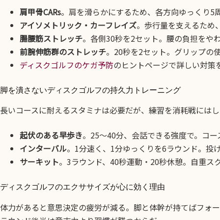
肩甲骨CARs
。肩を滑らかにするため、各方向ゆっくり5
アイソメトリック・カーフレイズ
。歩行量を支えるため、3 
腸腰筋ストレッチ
。各側30秒を2セット。腰の負担をや
前腕伸筋群のストレッチ
。20秒を2セット。グリップの
ディスクゴルフのケガ予防
のヒントページで詳しい対策
脚を潰さないディスクゴルフの持久力トレーニング
長いコースに耐えるスタミナは必要だが、練習を消耗戦にはし
起伏のある早歩き
。25〜40分、会話できる強度で。コ
インターバル
。1分速く、1分ゆっくりを6ラウンド。投
サーキット
。3ラウンド、40秒運動・20秒休憩。自重
ディスクゴルフのエクササイズが心に効く理由
体力があると意思決定の疲労が減る。脚と体幹が持てばフォー