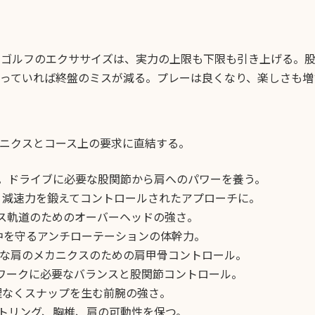
クゴルフのエクササイズは、実力の上限も下限も引き上げる。
っていれば終盤のミスが減る。プレーは良くなり、楽しさも増
ニクスとコース上の要求に直結する。
ト。ドライブに必要な股関節から肩へのパワーを養う。
、減速力を鍛えてコントロールされたアプローチに。
ース軌道のためのオーバーヘッドの強さ。
背中を守るアンチローテーションの体幹力。
れいな肩のメカニクスのための肩甲骨コントロール。
トワークに必要なバランスと股関節コントロール。
理なくスナップを生む前腕の強さ。
ストリング、胸椎、肩の可動性を保つ。