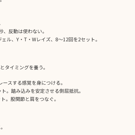
。
5秒、反動は使わない。
ェル、Y・T・Wレイズ、8〜12回を2セット。
とタイミングを養う。
レースする感覚を身につける。
セット。踏み込みを安定させる側屈抵抗。
ット。股関節と肩をつなぐ。
に。