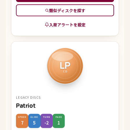
類似ディスクを探す
入荷アラートを設定
LP
CD
LEGACY DISCS
Patriot
SPEED
GLIDE
TURN
FADE
7
5
-2
1