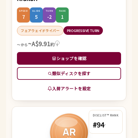
SPEED
GLIDE
TURN
FADE
7
5
-2
1
フェアウェイドライバー
PROGRESSIVE TURN
~A$9.91
約
i
～から
ショップを確認
類似ディスクを探す
入荷アラートを設定
DISCLIST™ RANK
#94
-
AR