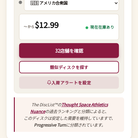
🌐
$12.99
～から
現在在庫あり
32店舗を確認
類似ディスクを探す
入荷アラートを設定
The DiscList™の
Thought Space Athletics
Nuance
の過去ランキングと分類によると、
このディスクは安定した需要を維持していますで、
Progressive Turn
に分類されています。