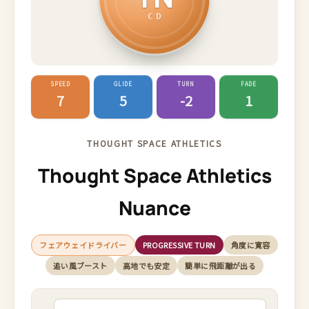
CD
SPEED
GLIDE
TURN
FADE
7
5
-2
1
THOUGHT SPACE ATHLETICS
Thought Space Athletics
Nuance
フェアウェイドライバー
PROGRESSIVE TURN
角度に寛容
追い風ブースト
高地でも安定
簡単に飛距離が出る