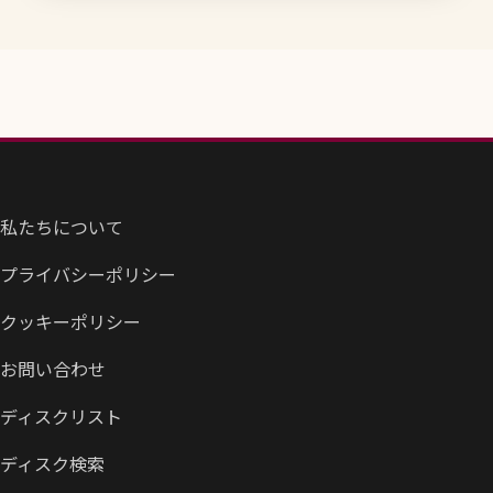
私たちについて
プライバシーポリシー
クッキーポリシー
お問い合わせ
ディスクリスト
ディスク検索