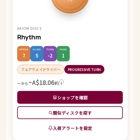
CD
AXIOM DISCS
Rhythm
SPEED
GLIDE
TURN
FADE
7
5
-2
1
フェアウェイドライバー
PROGRESSIVE TURN
~A$18.06
約
i
～から
ショップを確認
類似ディスクを探す
入荷アラートを設定