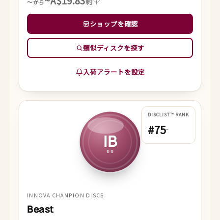
~A$19.83
約
i
～から
ショップを確認
類似ディスクを探す
入荷アラートを設定
DISCLIST™ RANK
#75
-
IB
DD
INNOVA CHAMPION DISCS
Beast