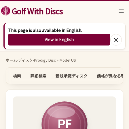
コンテンツへスキップ
Golf With Discs
This page is also available in English.
×
View in English
ホーム
›
ディスク
›
Prodigy Disc F Model US
検索
詳細検索
新規承認ディスク
価格が異なる理由
PF