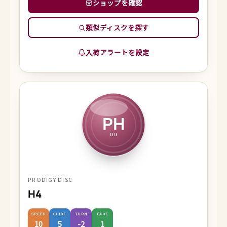
ショップを確認
類似ディスクを探す
入荷アラートを設定
PH
DD
PRODIGY DISC
H4
SPEED
GLIDE
TURN
FADE
10
5
-2
1