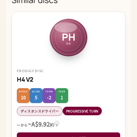
PH
DD
PRODIGY DISC
H4 V2
SPEED
GLIDE
TURN
FADE
10
5
-2
1
ディスタンスドライバー
PROGRESSIVE TURN
~A$9.92
約
i
～から