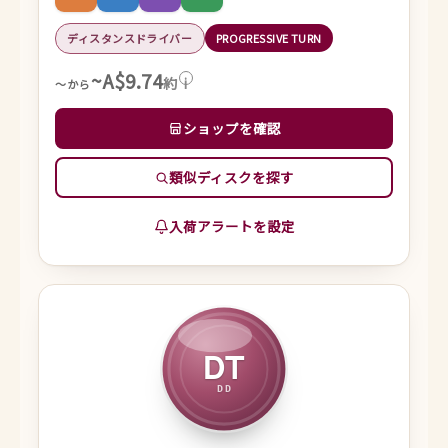
ディスタンスドライバー
PROGRESSIVE TURN
~A$9.74
約
i
～から
ショップを確認
類似ディスクを探す
入荷アラートを設定
DT
DD