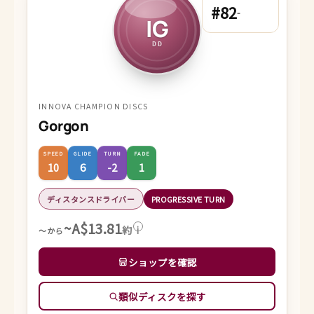
#82
-
IG
DD
INNOVA CHAMPION DISCS
Gorgon
SPEED
GLIDE
TURN
FADE
10
6
-2
1
ディスタンスドライバー
PROGRESSIVE TURN
~A$13.81
約
i
～から
ショップを確認
類似ディスクを探す