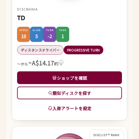
DISCMANIA
TD
SPEED
GLIDE
TURN
FADE
10
5
-2
1
ディスタンスドライバー
PROGRESSIVE TURN
~A$14.17
約
i
～から
ショップを確認
類似ディスクを探す
入荷アラートを設定
DISCLIST™ RANK