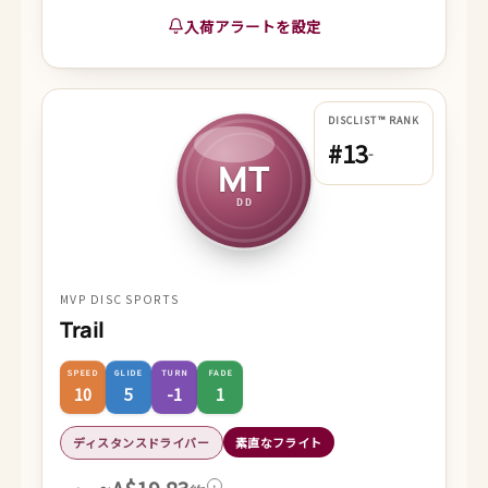
入荷アラートを設定
DISCLIST™ RANK
#13
-
MT
DD
MVP DISC SPORTS
Trail
SPEED
GLIDE
TURN
FADE
10
5
-1
1
ディスタンスドライバー
素直なフライト