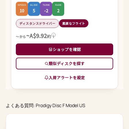
SPEED
GLIDE
TURN
FADE
10
5
-2
2
ディスタンスドライバー
素直なフライト
~A$9.92
約
i
～から
ショップを確認
類似ディスクを探す
入荷アラートを設定
よくある質問: Prodigy Disc F Model US