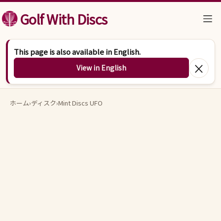
コンテンツへスキップ
Golf With Discs
This page is also available in English.
×
View in English
ホーム
›
ディスク
›
Mint Discs UFO