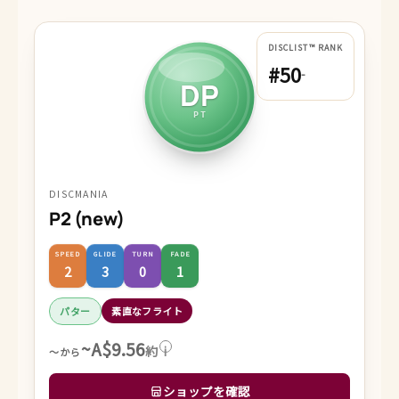
DISCLIST™ RANK
#50
-
DP
PT
DISCMANIA
P2 (new)
SPEED
GLIDE
TURN
FADE
2
3
0
1
パター
素直なフライト
~A$9.56
約
i
～から
ショップを確認