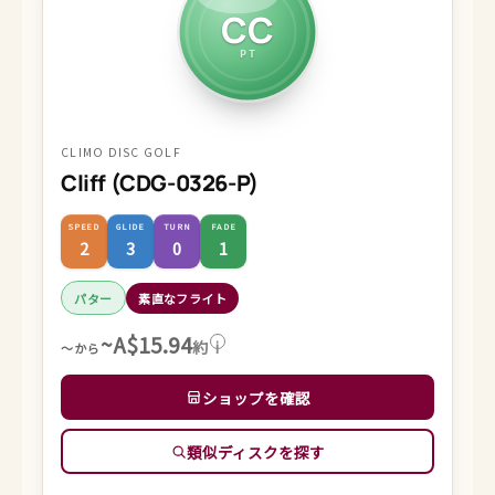
CC
PT
CLIMO DISC GOLF
Cliff (CDG-0326-P)
SPEED
GLIDE
TURN
FADE
2
3
0
1
パター
素直なフライト
~A$15.94
約
i
～から
ショップを確認
類似ディスクを探す