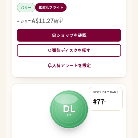
パター
素直なフライト
~A$11.27
約
i
～から
ショップを確認
類似ディスクを探す
入荷アラートを設定
DISCLIST™ RANK
#77
-
DL
PT