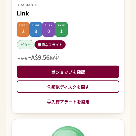
DISCMANIA
Link
SPEED
GLIDE
TURN
FADE
2
3
0
1
パター
素直なフライト
~A$9.56
約
i
～から
ショップを確認
類似ディスクを探す
入荷アラートを設定