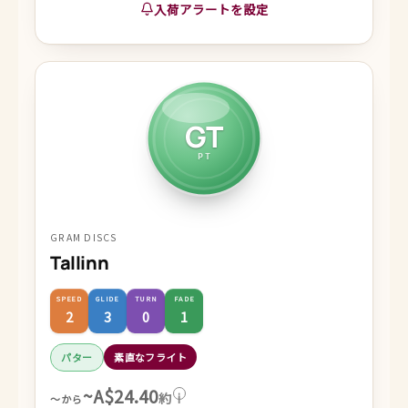
入荷アラートを設定
GT
PT
GRAM DISCS
Tallinn
SPEED
GLIDE
TURN
FADE
2
3
0
1
パター
素直なフライト
~A$24.40
約
i
～から