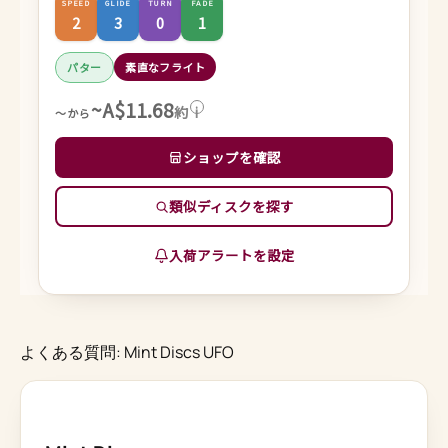
SPEED
GLIDE
TURN
FADE
2
3
0
1
パター
素直なフライト
~A$11.68
約
i
～から
ショップを確認
類似ディスクを探す
入荷アラートを設定
よくある質問: Mint Discs UFO